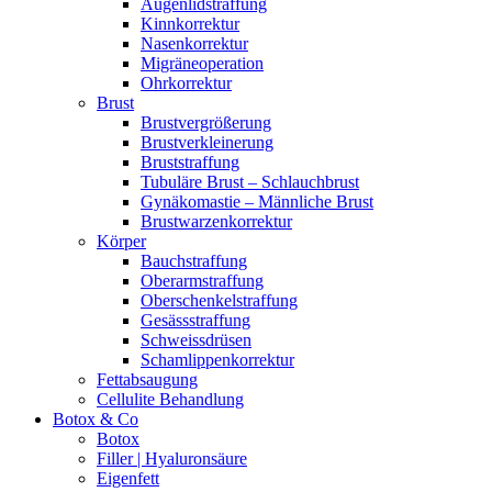
Augenlidstraffung
Kinnkorrektur
Nasenkorrektur
Migräneoperation
Ohrkorrektur
Brust
Brustvergrößerung
Brustverkleinerung
Bruststraffung
Tubuläre Brust – Schlauchbrust
Gynäkomastie – Männliche Brust
Brustwarzenkorrektur
Körper
Bauchstraffung
Oberarmstraffung
Oberschenkelstraffung
Gesässstraffung
Schweissdrüsen
Schamlippenkorrektur
Fettabsaugung
Cellulite Behandlung
Botox & Co
Botox
Filler | Hyaluronsäure
Eigenfett