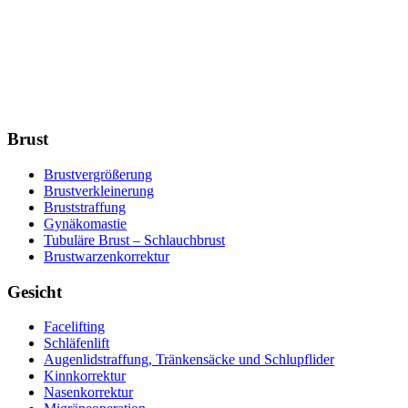
Brust
Brustvergrößerung
Brustverkleinerung
Bruststraffung
Gynäkomastie
Tubuläre Brust – Schlauchbrust
Brustwarzenkorrektur
Gesicht
Facelifting
Schläfenlift
Augenlidstraffung, Tränkensäcke und Schlupflider
Kinnkorrektur
Nasenkorrektur