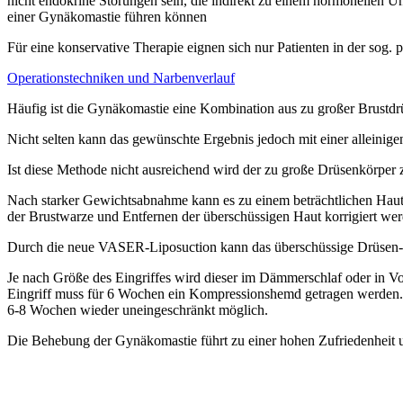
nicht endokrine Störungen sein, die indirekt zu einem hormonellen U
einer Gynäkomastie führen können
Für eine konservative Therapie eignen sich nur Patienten in der sog
Operationstechniken und Narbenverlauf
Häufig ist die Gynäkomastie eine Kombination aus zu großer Brustd
Nicht selten kann das gewünschte Ergebnis jedoch mit einer alleinig
Ist diese Methode nicht ausreichend wird der zu große Drüsenkörper
Nach starker Gewichtsabnahme kann es zu einem beträchtlichen Haut
der Brustwarze und Entfernen der überschüssigen Haut korrigiert we
Durch die neue VASER-Liposuction kann das überschüssige Drüsen- u
Je nach Größe des Eingriffes wird dieser im Dämmerschlaf oder in Vo
Eingriff muss für 6 Wochen ein Kompressionshemd getragen werden. Ma
6-8 Wochen wieder uneingeschränkt möglich.
Die Behebung der Gynäkomastie führt zu einer hohen Zufriedenheit uns