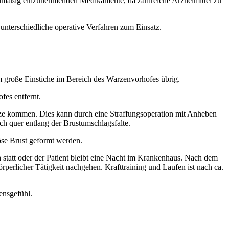
egelmäßig einzunehmenden Medikamente, da zahlreiche Arzneimittel zu
unterschiedliche operative Verfahren zum Einsatz.
mm große Einstiche im Bereich des Warzenvorhofes übrig.
fes entfernt.
ze kommen. Dies kann durch eine Straffungsoperation mit Anheben
h quer entlang der Brustumschlagsfalte.
se Brust geformt werden.
 statt oder der Patient bleibt eine Nacht im Krankenhaus. Nach dem
erlicher Tätigkeit nachgehen. Krafttraining und Laufen ist nach ca.
ensgefühl.