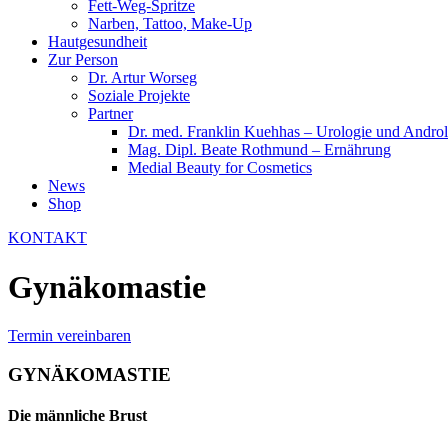
Fett-Weg-Spritze
Narben, Tattoo, Make-Up
Hautgesundheit
Zur Person
Dr. Artur Worseg
Soziale Projekte
Partner
Dr. med. Franklin Kuehhas – Urologie und Androl
Mag. Dipl. Beate Rothmund – Ernährung
Medial Beauty for Cosmetics
News
Shop
KONTAKT
Gynäkomastie
Termin vereinbaren
GYNÄKOMASTIE
Die männliche Brust