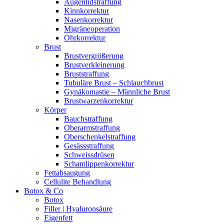
Augenlidstraffung
Kinnkorrektur
Nasenkorrektur
Migräneoperation
Ohrkorrektur
Brust
Brustvergrößerung
Brustverkleinerung
Bruststraffung
Tubuläre Brust – Schlauchbrust
Gynäkomastie – Männliche Brust
Brustwarzenkorrektur
Körper
Bauchstraffung
Oberarmstraffung
Oberschenkelstraffung
Gesässstraffung
Schweissdrüsen
Schamlippenkorrektur
Fettabsaugung
Cellulite Behandlung
Botox & Co
Botox
Filler | Hyaluronsäure
Eigenfett