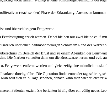
ngleichgewicht führen. Wichtig ist eine vollständige Auflistung der r
. proliferativen (wachsenden) Phase der Erkrankung. Ansonsten kommen 
rüse und überschüssigem Fettgewebe.
en Fettabsaugung erzielt werden. Dabei bleiben nur zwei kleine ca. 5 
 zusätzlich über einen halbmondförmigen Schnitt am Rand des Warzenho
überschuss im Bereich der Brust und zu einem Absinken der Brustwar
rden. Die Narben verlaufen dann um die Brustwarze herum und evtl. auc
. Fettgewebe entfernt werden und gleichzeitig eine männlich muskulö
llnarkose durchgeführt. Die Operation findet entweder tageschirurgisch
n sollt sich ca. 5 Tage schonen, danach kann man wieder leichter körp
eren Patienten erzielt. Sie berichten häufig über ein völlig neues Leb