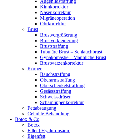
Augenlidstraffung
Kinnkorrektur
Nasenkorrektur
Migräneoperation
Ohrkorrektur
Brust
Brustvergrößerung
Brustverkleinerung
Bruststraffung
Tubuläre Brust – Schlauchbrust
Gynäkomastie – Männliche Brust
Brustwarzenkorrektur
Körper
Bauchstraffung
Oberarmstraffung
Oberschenkelstraffung
Gesässstraffung
Schweissdrüsen
Schamlippenkorrektur
Fettabsaugung
Cellulite Behandlung
Botox & Co
Botox
Filler | Hyaluronsäure
Eigenfett