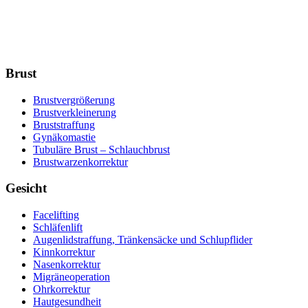
Brust
Brustvergrößerung
Brustverkleinerung
Bruststraffung
Gynäkomastie
Tubuläre Brust – Schlauchbrust
Brustwarzenkorrektur
Gesicht
Facelifting
Schläfenlift
Augenlidstraffung, Tränkensäcke und Schlupflider
Kinnkorrektur
Nasenkorrektur
Migräneoperation
Ohrkorrektur
Hautgesundheit