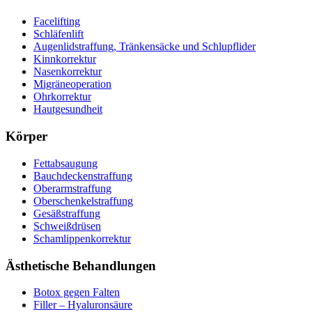
Facelifting
Schläfenlift
Augenlidstraffung, Tränkensäcke und Schlupflider
Kinnkorrektur
Nasenkorrektur
Migräneoperation
Ohrkorrektur
Hautgesundheit
Körper
Fettabsaugung
Bauchdeckenstraffung
Oberarmstraffung
Oberschenkelstraffung
Gesäßstraffung
Schweißdrüsen
Schamlippenkorrektur
Ästhetische Behandlungen
Botox gegen Falten
Filler – Hyaluronsäure