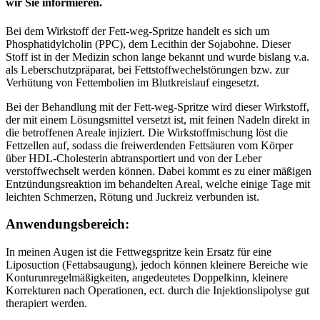
wir Sie informieren.
Bei dem Wirkstoff der Fett-weg-Spritze handelt es sich um
Phosphatidylcholin (PPC), dem Lecithin der Sojabohne. Dieser
Stoff ist in der Medizin schon lange bekannt und wurde bislang v.a.
als Leberschutzpräparat, bei Fettstoffwechelstörungen bzw. zur
Verhütung von Fettembolien im Blutkreislauf eingesetzt.
Bei der Behandlung mit der Fett-weg-Spritze wird dieser Wirkstoff,
der mit einem Lösungsmittel versetzt ist, mit feinen Nadeln direkt in
die betroffenen Areale injiziert. Die Wirkstoffmischung löst die
Fettzellen auf, sodass die freiwerdenden Fettsäuren vom Körper
über HDL-Cholesterin abtransportiert und von der Leber
verstoffwechselt werden können. Dabei kommt es zu einer mäßigen
Entzündungsreaktion im behandelten Areal, welche einige Tage mit
leichten Schmerzen, Rötung und Juckreiz verbunden ist.
Anwendungsbereich:
In meinen Augen ist die Fettwegspritze kein Ersatz für eine
Liposuction (Fettabsaugung), jedoch können kleinere Bereiche wie
Konturunregelmäßigkeiten, angedeutetes Doppelkinn, kleinere
Korrekturen nach Operationen, ect. durch die Injektionslipolyse gut
therapiert werden.