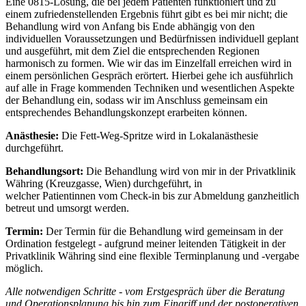
Eine 0815-Lösung, die bei jedem Patienten funktioniert und zu
einem zufriedenstellenden Ergebnis führt gibt es bei mir nicht; die
Behandlung wird von Anfang bis Ende abhängig von den
individuellen Voraussetzungen und Bedürfnissen individuell geplant
und ausgeführt, mit dem Ziel die entsprechenden Regionen
harmonisch zu formen. Wie wir das im Einzelfall erreichen wird in
einem persönlichen Gespräch erörtert. Hierbei gehe ich ausführlich
auf alle in Frage kommenden Techniken und wesentlichen Aspekte
der Behandlung ein, sodass wir im Anschluss gemeinsam ein
entsprechendes Behandlungskonzept erarbeiten können.
Anästhesie:
Die Fett-Weg-Spritze wird in Lokalanästhesie
durchgeführt.
Behandlungsort:
Die Behandlung wird von mir in der Privatklinik
Währing (Kreuzgasse, Wien) durchgeführt, in
welcher Patientinnen vom Check-in bis zur Abmeldung ganzheitlich
betreut und umsorgt werden.
Termin:
Der Termin für die Behandlung wird gemeinsam in der
Ordination festgelegt - aufgrund meiner leitenden Tätigkeit in der
Privatklinik Währing sind eine flexible Terminplanung und -vergabe
möglich.
Alle notwendigen Schritte - vom Erstgespräch
über die Beratung
und Operationsplanung bis hin zum Eingriff und der postoperativen